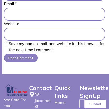
Email
*
Website
Save my name, email, and website in this browser for
the next time I comment.
Contact
Quick
Newslette
links
SignUp
36
We Care For
Jaconnet
Home
You.
St,